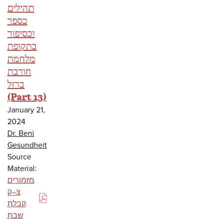
תהילים
כספר
וכסיפור
בתקופת
מלחמת
חורבת
ברזל
(Part 13)
January 21,
2024
Dr. Beni
Gesundheit
Source
Material:
מזמורים
צ–ק
(PDF)
קבלת
שבת