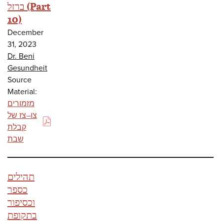
ברזל (Part
10)
December
31, 2023
Dr. Beni
Gesundheit
Source
Material:
מזמורים
צו–צז של
(PDF)
קבלת
שבת
תהילים
כספר
וכסיפור
בתקופת