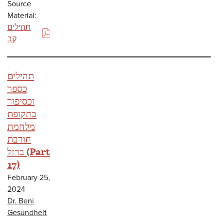
Source
Material:
תהילים
(PDF)
קב
תהילים
כספר
וכסיפור
בתקופת
מלחמת
חורבת
ברזל (Part
17)
February 25,
2024
Dr. Beni
Gesundheit