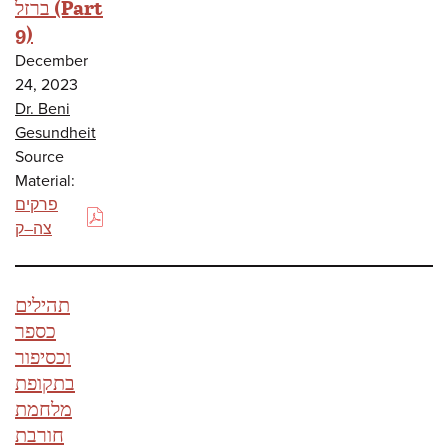
ברזל (Part
9)
December
24, 2023
Dr. Beni
Gesundheit
Source
Material:
פרקים
(PDF)
צה–ק
תהילים
כספר
וכסיפור
בתקופת
מלחמת
חורבת