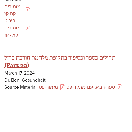
מזמורים
(PDF)
קה-קז
פירוט
מזמורים
(PDF)
קא - קז
תהילים כספר וכסיפור בתקופת מלחמת חורבת ברזל
(Part 20)
March 17, 2024
Dr. Beni Gesundheit
Source Material:
מזמור-פט
ספר-רביעי-עם-מזמור-פט
(PDF)
(PDF)