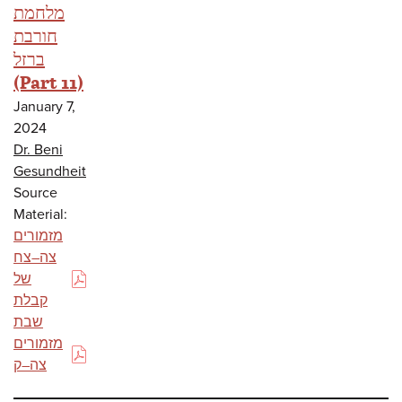
מלחמת
חורבת
ברזל
(Part 11)
January 7,
2024
Dr. Beni
Gesundheit
Source
Material:
מזמורים
צה–צח
של
(PDF)
קבלת
שבת
מזמורים
(PDF)
צה–ק