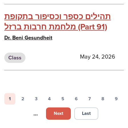
תהילים כספר וכסיפור בתקופת
מלחמת חרבות ברזל (Part 91)
Dr. Beni Gesundheit
May 24, 2026
Class
Pagination
1
2
3
4
5
6
7
8
9
Page
Page
Page
Page
Page
Page
Page
Page
Page
…
Next
Last
Next page
Last page