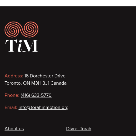
Footer
Contact
Address:
16 Dorchester Drive
Toronto, ON M3H 3J1 Canada
information
Phone:
(416) 633-5770
Email:
info@torahinmotion.org
Footer
About us
Divrei Torah