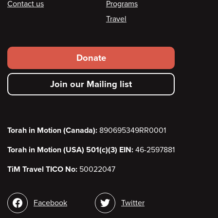
Contact us
Programs
Travel
Footer
Donate
secondary
Join our Mailing list
menu
Torah in Motion (Canada):
890695349RR0001
Torah in Motion (USA) 501(c)(3) EIN:
46-2597881
TiM Travel TICO No:
50022047
Social
Facebook
Twitter