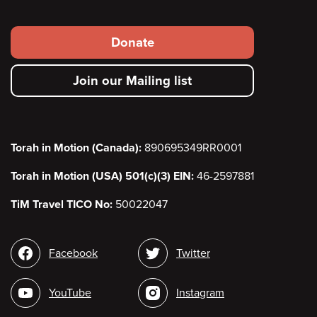
Footer
Donate
secondary
Join our Mailing list
menu
Torah in Motion (Canada):
890695349RR0001
Torah in Motion (USA) 501(c)(3) EIN:
46-2597881
TiM Travel TICO No:
50022047
Social
Facebook
Twitter
media
YouTube
Instagram